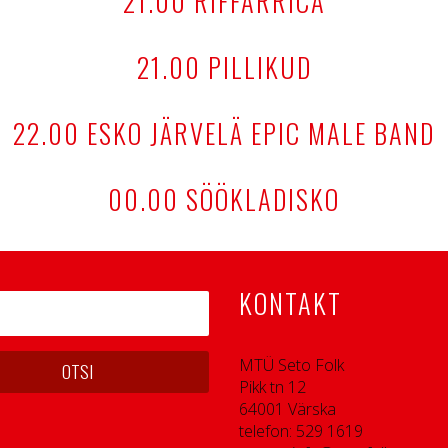
21.00 RIFFARRICA
21.00 PILLIKUD
22.00 ESKO JÄRVELÄ EPIC MALE BAND
00.00 SÖÖKLADISKO
KONTAKT
MTÜ Seto Folk
Pikk tn 12
64001 Värska
telefon: 529 1619