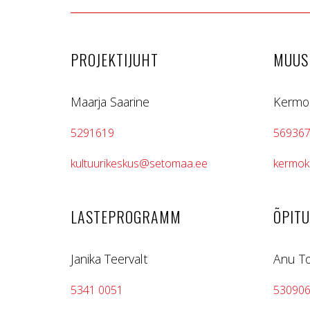
PROJEKTIJUHT
MUUS
Maarja Saarine
Kermo
5291619
56936
kultuurikeskus@setomaa.ee
kermok
LASTEPROGRAMM
ÕPIT
Janika Teervalt
Anu T
5341 0051
53090