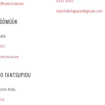
5341 0051
e@setomaa.ee
setofolkmajutus@gmail.com
TÖÖMÜÜK
Kala
057
@setomaa.ee
ETO TANTSUPIDU
orm-Kriis
614