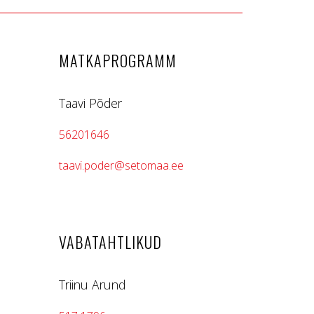
MATKAPROGRAMM
Taavi Põder
56201646
taavi.poder@setomaa.ee
VABATAHTLIKUD
Triinu Arund