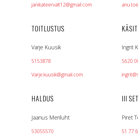
janikateervalt12@gmail.com
anu.to
TOITLUSTUS
KÄSI
Varje Kuusik
Ingrit 
5153878
5620 0
Varje.kuusik@gmail.com
ingrit
HALDUS
III S
Jaanus Meriluht
Piret T
53055570
51 77 