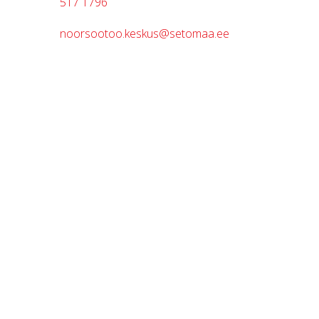
517 1796
noorsootoo.keskus@setomaa.ee