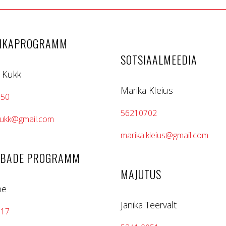
IKAPROGRAMM
SOTSIAALMEEDIA
 Kukk
Marika Kleius
750
56210702
ukk@gmail.com
marika.kleius@gmail.com
UBADE PROGRAMM
MAJUTUS
oe
Janika Teervalt
617