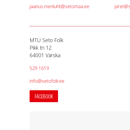
jaanus.meriluht@setomaa.ee
piret@s
MTÜ Seto Folk
Pikk tn 12
64001 Värska
529 1619
info@setofolk.ee
FACEBOOK