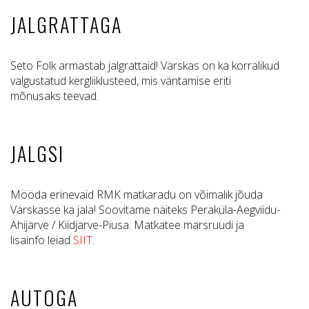
JALGRATTAGA
Seto Folk armastab jalgrattaid! Värskas on ka korralikud
valgustatud kergliiklusteed, mis väntamise eriti
mõnusaks teevad.
JALGSI
Mööda erinevaid RMK matkaradu on võimalik jõuda
Värskasse ka jala! Soovitame näiteks Peraküla-Aegviidu-
Ähijärve / Kiidjärve-Piusa. Matkatee marsruudi ja
lisainfo leiad
SIIT
.
AUTOGA