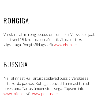
RONGIGA
Värskale lähim rongipeatus on Ilumetsa. Värskasse jääb
sealt veel 15 km, mida on võimalik läbida näiteks
jalgrattaga. Rongi sõidugraafik
www.elron.ee
.
BUSSIGA
Nii Tallinnast kui Tartust sõidavad bussid Värskasse
mitu korda päevas. Küll aga peavad Tallinnast tulijad
arvestama Tartus ümberistumisega. Täpsem info
www.tpilet.ee
või
www.peatus.ee
.