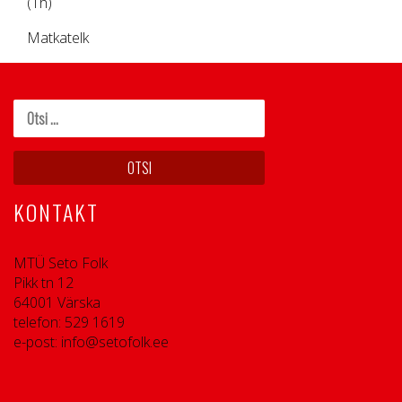
(1h)
Matkatelk
KONTAKT
MTÜ Seto Folk
Pikk tn 12
64001 Värska
telefon: 529 1619
e-post: info@setofolk.ee