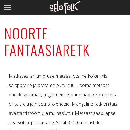
NOORTE
FANTAASIARETK
Matkates lähiümbruse metsas, otsime kõike, mis
salapärane ja äratame elutu ellu. Loome metsast
endale võlumaa, nagu meie esivanemad, kellele mets
oli täis elu ja müstilisi olendeid. Mänguline retk on täis
avastamisrõõmu ja muinasjuttu. Metsast saab lapse
hea sõber ja kaaslane. Sobib 6-10 aastastele.