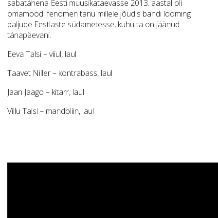
sabatähena Eesti muusikataevasse 2013. aastal oli
omamoodi fenomen tänu millele jõudis bändi looming
paljude Eestlaste südametesse, kuhu ta on jäänud
tänapäevani.
Eeva Talsi – viiul, laul
Taavet Niller – kontrabass, laul
Jaan Jaago – kitarr, laul
Villu Talsi – mandoliin, laul