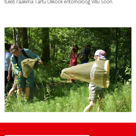
tuleb rääkima Tartu Ülikooli entomoloog Villu Soon.