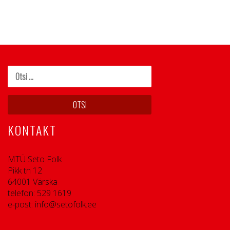
KONTAKT
MTÜ Seto Folk
Pikk tn 12
64001 Värska
telefon: 529 1619
e-post: info@setofolk.ee