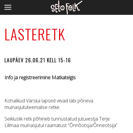
LASTERETK
LAUPÄEV 26.06.21 KELL 15-16
Info ja registreerimine Matkatelgis
Kohalikud Värska lapsed viivad läbi põneva
muinasjututeemalise retke.
Seikluslik retk põhineb tunnustatud jutuvestja Terje
Lillmaa muinasjutul raamatust “Õnnõotsja/Õnneotsija”.