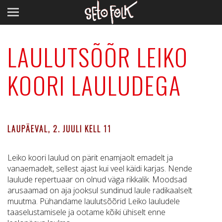
LAULUTSÕÕR LEIKO
KOORI LAULUDEGA
LAUPÄEVAL, 2. JUULI KELL 11
Leiko koori laulud on pärit enamjaolt emadelt ja
vanaemadelt, sellest ajast kui veel käidi karjas. Nende
laulude repertuaar on olnud väga rikkalik. Moodsad
arusaamad on aja jooksul sundinud laule radikaalselt
muutma. Pühandame laulutsõõrid Leiko lauludele
taaselustamisele ja ootame kõiki ühiselt enne