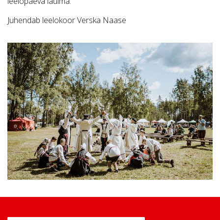
leelopäeva laulma.
Juhendab leelokoor Verska Naase