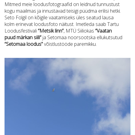
Mitmed meie loodusfotograafid on leidnud tunnustust
kogu maailmas ja innustavad teisigi püüdma erilisi hetki.
Seto Folgil on kõigile vaatamiseks üles seatud lausa
kolm erinevat loodusfoto näitust. Imetleda saab Tartu
Loodusfestivali
“Metsik linn”
, MTÜ Siiliokas
“Vaatan
puud märkan siili”
ja Setomaa noorsootska ellukutsutud
“Setomaa loodus”
võistlustööde paremikku.