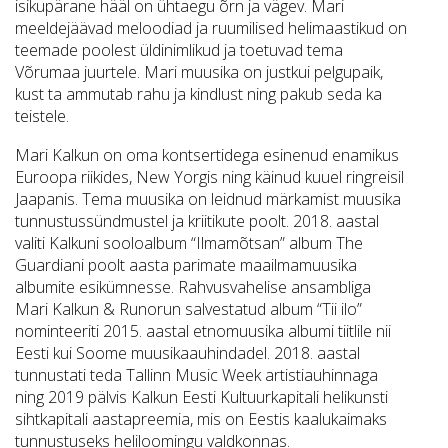
isikupärane hääl on ühtaegu õrn ja vägev. Mari
meeldejäävad meloodiad ja ruumilised helimaastikud on
teemade poolest üldinimlikud ja toetuvad tema
Võrumaa juurtele. Mari muusika on justkui pelgupaik,
kust ta ammutab rahu ja kindlust ning pakub seda ka
teistele.
Mari Kalkun on oma kontsertidega esinenud enamikus
Euroopa riikides, New Yorgis ning käinud kuuel ringreisil
Jaapanis. Tema muusika on leidnud märkamist muusika
tunnustussündmustel ja kriitikute poolt. 2018. aastal
valiti Kalkuni sooloalbum “Ilmamõtsan” album The
Guardiani poolt aasta parimate maailmamuusika
albumite esikümnesse. Rahvusvahelise ansambliga
Mari Kalkun & Runorun salvestatud album “Tii ilo”
nominteeriti 2015. aastal etnomuusika albumi tiitlile nii
Eesti kui Soome muusikaauhindadel. 2018. aastal
tunnustati teda Tallinn Music Week artistiauhinnaga
ning 2019 pälvis Kalkun Eesti Kultuurkapitali helikunsti
sihtkapitali aastapreemia, mis on Eestis kaalukaimaks
tunnustuseks heliloomingu valdkonnas.