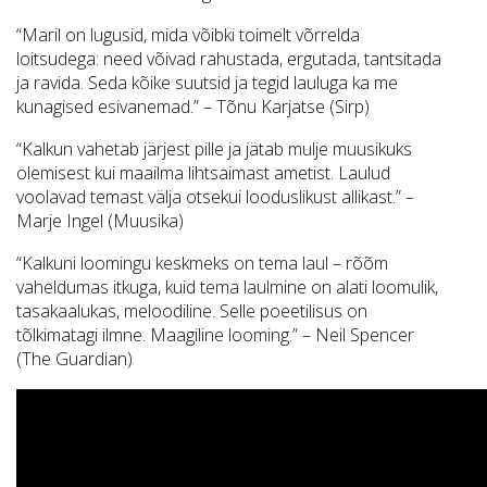
“Maril on lugusid, mida võibki toimelt võrrelda
loitsudega: need võivad rahustada, ergutada, tantsitada
ja ravida. Seda kõike suutsid ja tegid lauluga ka me
kunagised esivanemad.” – Tõnu Karjatse (Sirp)
“Kalkun vahetab järjest pille ja jätab mulje muusikuks
olemisest kui maailma lihtsaimast ametist. Laulud
voolavad temast välja otsekui looduslikust allikast.” –
Marje Ingel (Muusika)
“Kalkuni loomingu keskmeks on tema laul – rõõm
vaheldumas itkuga, kuid tema laulmine on alati loomulik,
tasakaalukas, meloodiline. Selle poeetilisus on
tõlkimatagi ilmne. Maagiline looming.” – Neil Spencer
(The Guardian)