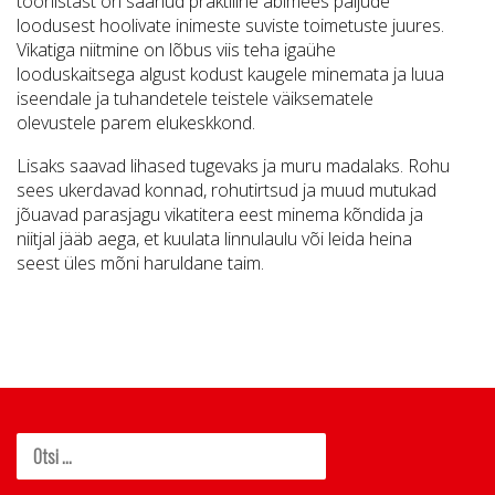
tööriistast on saanud praktiline abimees paljude
loodusest hoolivate inimeste suviste toimetuste juures.
Vikatiga niitmine on lõbus viis teha igaühe
looduskaitsega algust kodust kaugele minemata ja luua
iseendale ja tuhandetele teistele väiksematele
olevustele parem elukeskkond.
Lisaks saavad lihased tugevaks ja muru madalaks. Rohu
sees ukerdavad konnad, rohutirtsud ja muud mutukad
jõuavad parasjagu vikatitera eest minema kõndida ja
niitjal jääb aega, et kuulata linnulaulu või leida heina
seest üles mõni haruldane taim.