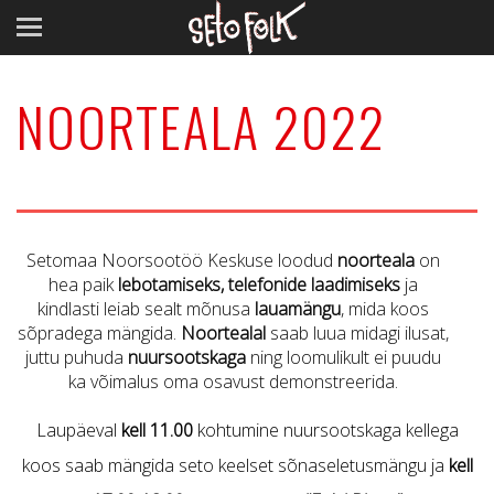
NOORTEALA 2022
Setomaa Noorsootöö Keskuse loodud
noorteala
on
hea paik
lebotamiseks, telefonide laadimiseks
ja
kindlasti leiab sealt mõnusa
lauamängu
, mida koos
sõpradega mängida.
Noortealal
saab luua midagi ilusat,
juttu puhuda
nuursootskaga
ning loomulikult ei puudu
ka võimalus oma osavust demonstreerida.
Laupäeval
kell 11.00
kohtumine nuursootskaga kellega
koos saab mängida seto keelset sõnaseletusmängu ja
kell