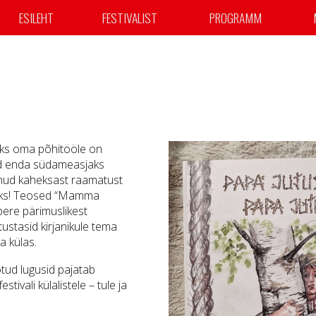
ESILEHT
FESTIVALIST
PROGRAMM
saks oma põhitööle on
ud enda südameasjaks
munud kaheksast raamatust
üsiks! Teosed “Mamma
pere pärimuslikest
tustasid kirjanikule tema
a külas.
tud lugusid pajatab
ivali külalistele – tule ja