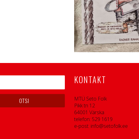
KONTAKT
MTÜ Seto Folk
Pikk tn 12
64001 Värska
telefon: 529 1619
e-post: info@setofolk.ee