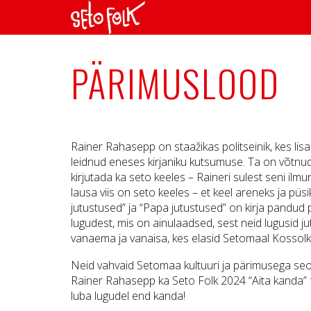
PÄRIMUSLOOD
Rainer Rahasepp on staažikas politseinik, kes li
leidnud eneses kirjaniku kutsumuse. Ta on võtn
kirjutada ka seto keeles – Raineri sulest seni il
lausa viis on seto keeles – et keel areneks ja p
jutustused” ja “Papa jutustused” on kirja pandud 
lugudest, mis on ainulaadsed, sest neid lugusid ju
vanaema ja vanaisa, kes elasid Setomaal Kossolk
Neid vahvaid Setomaa kultuuri ja pärimusega seo
Rainer Rahasepp ka Seto Folk 2024 “Aita kanda” fest
luba lugudel end kanda!