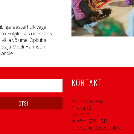
b igal aastal hulk väga
Seto Folgile, kus üheskoos
d välja võlume. Õpituba
õpetaja Meeli Härmson
kandle.
KONTAKT
MTÜ Seto Folk
Pikk tn 12
64001 Värska
telefon: 529 1619
e-post: info@setofolk.ee