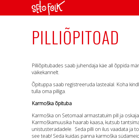
PILLIÕPITOAD
Pilliõpitubades saab juhendaja käe all õppida m
väikekannelt.
Õpituppa saab registreeruda lastealal.
Koha kind
tulla oma pilliga.
Karmoška õpituba
Karmoška on Setomaal armastatuim pill ja oskaja
Karmoškamuusika haarab kaasa, kutsub tantsima
unistusteradadele. Seda pilli on ilus vaadata ja 
see teab! Seda kuidas panna karmoška südameid 