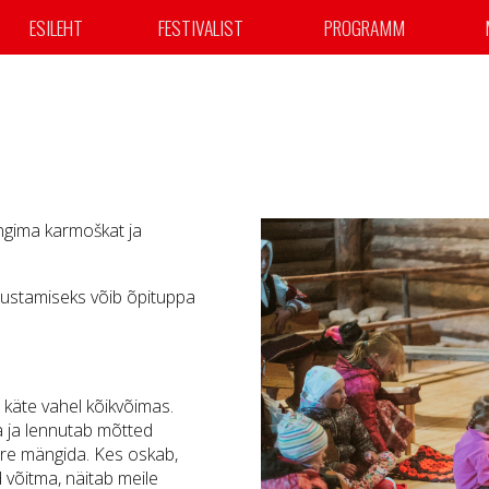
ESILEHT
FESTIVALIST
PROGRAMM
ängima karmoškat ja
lustamiseks võib õpituppa
 käte vahel kõikvõimas.
 ja lennutab mõtted
tore mängida. Kes oskab,
võitma, näitab meile