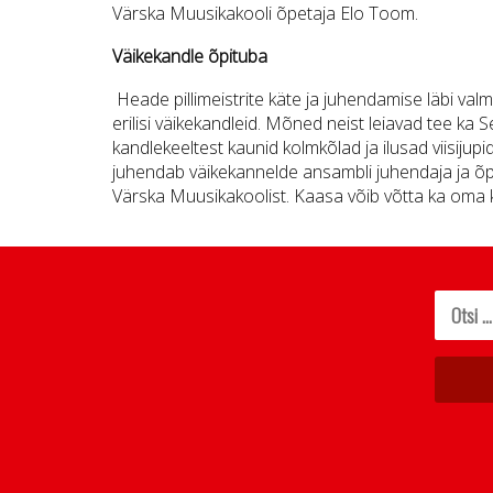
Värska Muusikakooli õpetaja Elo Toom.
Väikekandle õpituba
Heade pillimeistrite käte ja juhendamise läbi valmi
erilisi väikekandleid. Mõned neist leiavad tee ka 
kandlekeeltest kaunid kolmkõlad ja ilusad viisijupi
juhendab väikekannelde ansambli juhendaja ja 
Värska Muusikakoolist. Kaasa võib võtta ka oma 