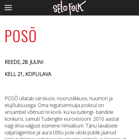
POSÕ
REEDE, 28. JUUNI
KELL 21, KOPLILAVA
POSÕ üllatab värskuse, nooruslikkuse, huumori ja
elujõulisusega. Oma tegutsemisaja jooksul on
ansambel võitnud nii kooli- kui ka tudengi- bändide
konkursi, samuti Tudengite eurovisiooni. 2016 aastal
nägi ilma-valgust esimene nimialbum. Tänu lavalisele
väljanägemise ja aura tõttu pole ükski publik jäänud