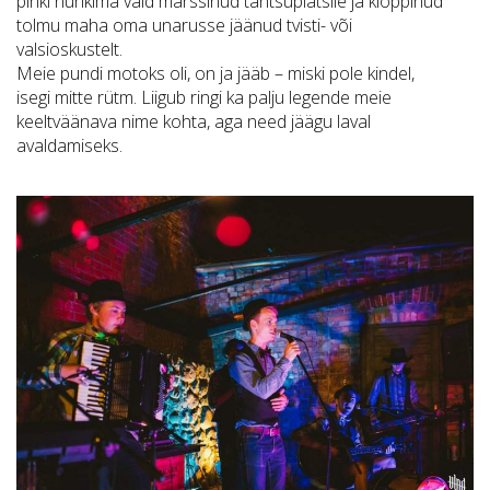
pinki nühkima vaid marssinud tantsuplatsile ja kloppinud
tolmu maha oma unarusse jäänud tvisti- või
valsioskustelt.
Meie pundi motoks oli, on ja jääb – miski pole kindel,
isegi mitte rütm. Liigub ringi ka palju legende meie
keeltväänava nime kohta, aga need jäägu laval
avaldamiseks.