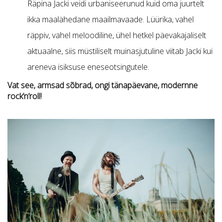
Räpina Jacki veidi urbaniseerunud kuid oma juurtelt
ikka maalähedane maailmavaade. Lüürika, vahel
räppiv, vahel meloodiline, ühel hetkel päevakajaliselt
aktuaalne, siis müstiliselt muinasjutuline viitab Jacki kui
areneva isiksuse eneseotsingutele.
Vat see, armsad sõbrad, ongi tänapäevane, modernne
rock’n’roll!