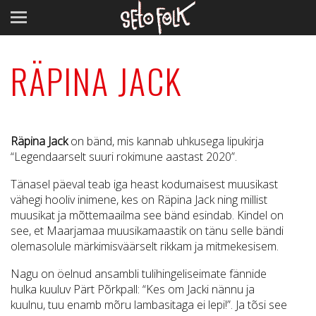
RÄPINA JACK
Räpina Jack
on bänd, mis kannab uhkusega lipukirja
“Legendaarselt suuri rokimune aastast
2020”.
Tänasel päeval teab iga heast kodumaisest muusikast
vähegi hooliv inimene, kes on
Räpina Jack ning millist
muusikat ja mõttemaailma see bänd esindab. Kindel on
see, et
Maarjamaa muusikamaastik on tänu selle bändi
olemasolule märkimisväärselt rikkam ja
mitmekesisem.
Nagu on öelnud ansambli tulihingeliseimate fännide
hulka kuuluv Pärt Põrkpall:
“Kes om Jacki nännu ja
kuulnu, tuu enamb mõru lambasitaga ei lepi!”. Ja tõsi see