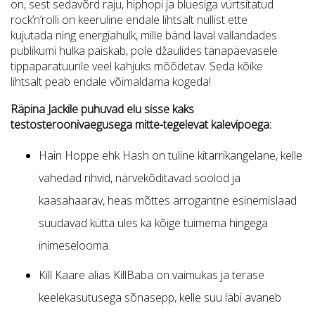
on, sest
sedavõrd raju, hiphopi ja bluesiga vürtsitatud
rock’n’rolli on keeruline endale lihtsalt nullist ette
kujutada ning energiahulk, mille bänd laval vallandades
publikumi hulka paiskab, pole džaulides
tänapäevasele
tippaparatuurile veel kahjuks mõõdetav. Seda kõike
lihtsalt peab endale
võimaldama kogeda!
Räpina Jackile puhuvad elu sisse kaks
testosteroonivaegusega mitte-tegelevat kalevipoega:
Hain Hoppe ehk Hash on tuline kitarrikangelane, kelle
vahedad rihvid,
närvekõditavad soolod ja
kaasahaarav, heas mõttes arrogantne esinemislaad
suudavad kütta üles ka kõige tuimema hingega
inimeselooma.
Kill Kaare
alias KillBaba on vaimukas ja terase
keelekasutusega sõnasepp, kelle suu läbi avaneb