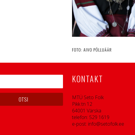
FOTO: AIVO PÕLLUÄÄR
KONTAKT
MTÜ Seto Folk
Pikk tn 12
64001 Värska
telefon: 529 1619
e-post: info@setofolk.ee