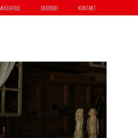
MÜÜJATELE
UUDISED
KONTAKT