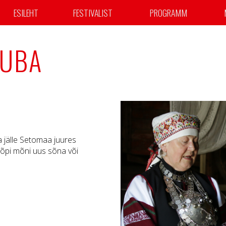
ESILEHT
FESTIVALIST
PROGRAMM
TUBA
ja jälle Setomaa juures
g õpi mõni uus sõna või