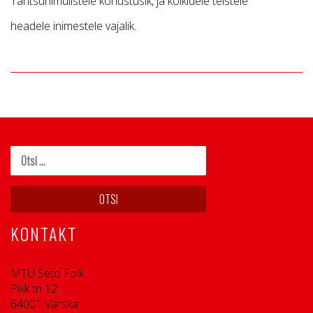
Tantsuhimulistele kohustuslk, ja kõikidele teistele
headele inimestele vajalik.
KONTAKT
MTÜ Seto Folk
Pikk tn 12
64001 Värska