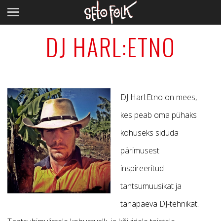
DJ HARL:ETNO
DJ Harl:Etno on mees,
kes peab oma pühaks
kohuseks siduda
pärimusest
inspireeritud
tantsumuusikat ja
tänapäeva DJ-tehnikat.