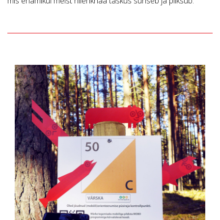
mis enamikul meist niiehknaa taskus suriseb ja piiksub.