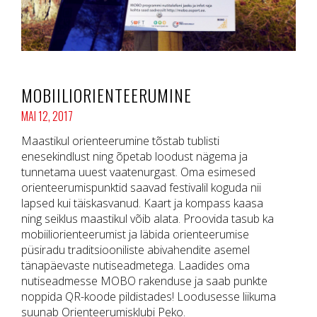
MOBIILIORIENTEERUMINE
MAI 12, 2017
Maastikul orienteerumine tõstab tublisti
enesekindlust ning õpetab loodust nägema ja
tunnetama uuest vaatenurgast. Oma esimesed
orienteerumispunktid saavad festivalil koguda nii
lapsed kui täiskasvanud. Kaart ja kompass kaasa
ning seiklus maastikul võib alata. Proovida tasub ka
mobiiliorienteerumist ja läbida orienteerumise
püsiradu traditsiooniliste abivahendite asemel
tänapäevaste nutiseadmetega. Laadides oma
nutiseadmesse MOBO rakenduse ja saab punkte
noppida QR-koode pildistades! Loodusesse liikuma
suunab Orienteerumisklubi Peko.