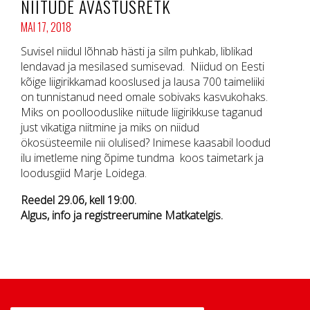
NIITUDE AVASTUSRETK
MAI 17, 2018
Suvisel niidul lõhnab hästi ja silm puhkab, liblikad
lendavad ja mesilased sumisevad. Niidud on Eesti
kõige liigirikkamad kooslused ja lausa 700 taimeliiki
on tunnistanud need omale sobivaks kasvukohaks.
Miks on poollooduslike niitude liigirikkuse taganud
just vikatiga niitmine ja miks on niidud
ökosüsteemile nii olulised? Inimese kaasabil loodud
ilu imetleme ning õpime tundma koos taimetark ja
loodusgiid Marje Loidega.
Reedel 29.06, kell 19:00.
Algus, info ja registreerumine Matkatelgis.