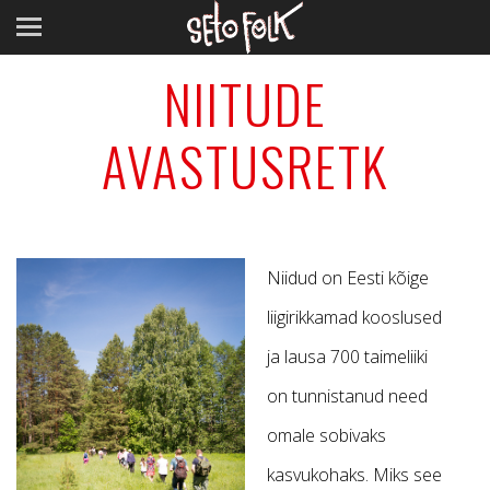
NIITUDE
AVASTUSRETK
Niidud on Eesti kõige
liigirikkamad kooslused
ja lausa 700 taimeliiki
on tunnistanud need
omale sobivaks
kasvukohaks. Miks see