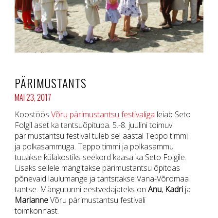
PÄRIMUSTANTS
MAI 23, 2017
Koostöös
Võru pärimustantsu festivaliga
leiab Seto
Folgil aset ka tantsuõpituba. 5.-8. juulini toimuv
pärimustantsu festival tuleb sel aastal Teppo timmi
ja polkasammuga. Teppo timmi ja polkasammu
tuuakse külakostiks seekord kaasa ka Seto Folgile.
Lisaks sellele mängitakse pärimustantsu õpitoas
põnevaid laulumänge ja tantsitakse Vana-Võromaa
tantse. Mängutunni eestvedajateks on
Anu
,
Kadri
ja
Marianne
Võru pärimustantsu festivali
toimkonnast.