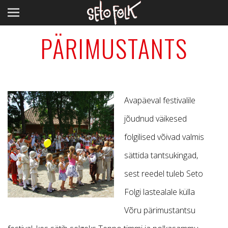
PÄRIMUSTANTS
Avapäeval festivalile
jõudnud väikesed
folgilised võivad valmis
sättida tantsukingad,
sest reedel tuleb Seto
Folgi lastealale külla
Võru pärimustantsu