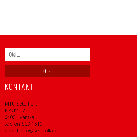
KONTAKT
MTÜ Seto Folk
Pikk tn 12
64001 Värska
telefon: 529 1619
e-post: info@setofolk.ee