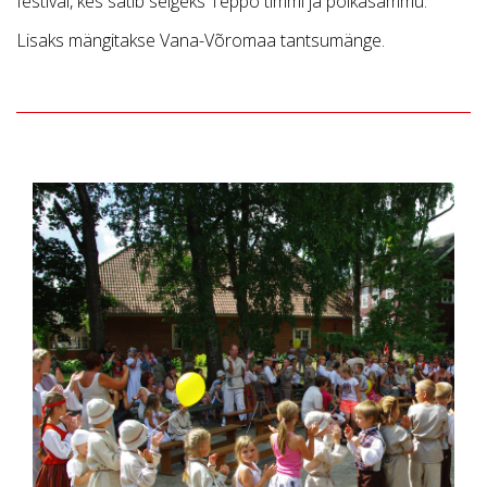
festival, kes sätib selgeks Teppo timmi ja polkasammu.
Lisaks mängitakse Vana-Võromaa tantsumänge.