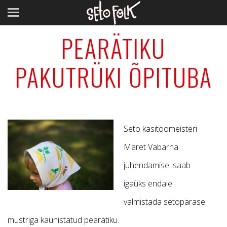
PEARÄTIKU
PAKUTRÜKI ÕPITUBA
Seto käsitöömeisteri
Maret Vabarna
juhendamisel saab
igaüks endale
valmistada setopärase
mustriga kaunistatud pearätiku.