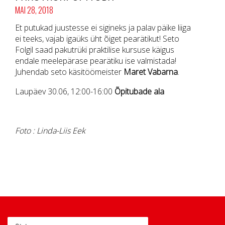
MAI 28, 2018
Et putukad juustesse ei sigineks ja palav päike liiga
ei teeks, vajab igaüks üht õiget pearätikut! Seto
Folgil saad pakutrüki praktilise kursuse käigus
endale meelepärase pearätiku ise valmistada!
Juhendab seto käsitöömeister
Maret Vabarna
.
Laupäev 30.06, 12:00-16:00
Õpitubade ala
Foto : Linda-Liis Eek