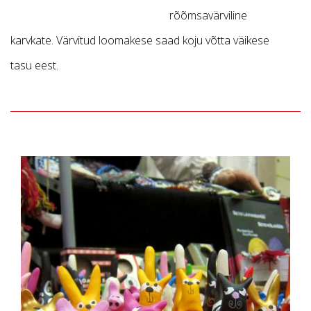
rõõmsavärviline
karvkate. Värvitud loomakese saad koju võtta väikese
tasu eest.