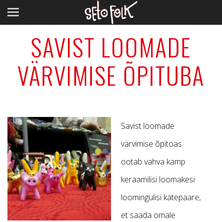
SAVIST LOOMADE
VÄRVIMISE ÕPITUBA
Savist loomade
värvimise õpitoas
ootab vahva kamp
keraamilisi loomakesi
loomingulisi kätepaare,
et saada omale