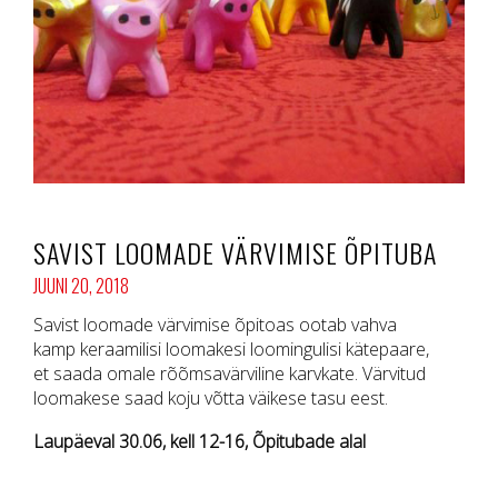
SAVIST LOOMADE VÄRVIMISE ÕPITUBA
JUUNI 20, 2018
Savist loomade värvimise
õpitoas ootab vahva
kamp keraamilisi loomakesi loomingulisi kätepaare,
et saada omale rõõmsavärviline karvkate. Värvitud
loomakese saad koju võtta väikese tasu eest.
Laupäeval 30.06, kell 12-16, Õpitubade alal