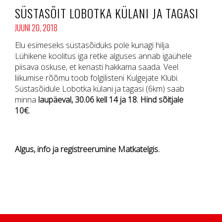
SÜSTASÕIT LOBOTKA KÜLANI JA TAGASI
JUUNI 20, 2018
Elu esimeseks süstasõiduks pole kunagi hilja.
Lühikene koolitus iga retke alguses annab igaühele
piisava oskuse, et kenasti hakkama saada. Veel
liikumise rõõmu toob folgilisteni Kulgejate Klubi.
Süstasõidule Lobotka külani ja tagasi (6km) saab
minna
laupäeval, 30.06 kell 14 ja 18. Hind sõitjale
10€.
Algus, info ja registreerumine Matkatelgis.