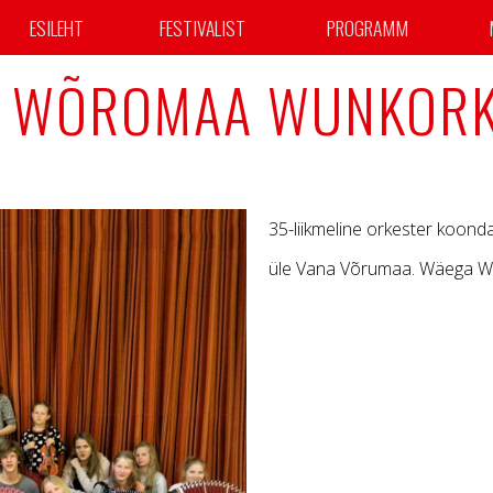
ESILEHT
FESTIVALIST
PROGRAMM
 WÕROMAA WUNKORK
35-liikmeline orkester koon
üle Vana Võrumaa. Wäega W