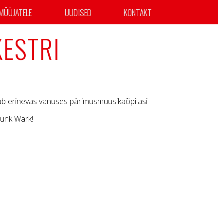
MÜÜJATELE
UUDISED
KONTAKT
ESTRI
dab erinevas vanuses pärimusmuusikaõpilasi
unk Wärk!