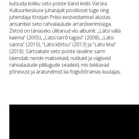
kutsuda kokku seto poiste bänd leidis Värska
Kultuurikeskuse juhatajalt positiivset tuge ning
juhendaja Kristjan Priksi eestvedamisel alustas
ansambel seto rahvalaulude arranžeerimisega.
Zetod on tänaseks üllitanud viis albumit: „Lätsi vällä
kaema“ (2005), „Lätsi tarrõ tagasi“ (2008), „Lätsi
sanna“ (2010), “Lätsi kõrtsu” (2013) ja “Lätsi liina”
(2018). Särtsakate seto poiste lavaline
sarm
täiendab nende maitsekaid, nutikaid ja
vägiseid
rahvalaulude-pillilugud
e
seadeid, mis tekitavad
põnevust ja äratundmist ka folgivõõramas kuulajas.