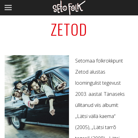
ZETOD
Setomaa folkrokkpunt
Zetod alustas
loomingulist tegevust
2003. aastal. Tänaseks
üllitanud viis albumit:
„Lätsi vällä kaema“
(2005), „Lätsi tarrõ