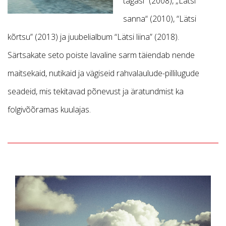
tagasi“ (2008), „Lätsi
sanna“ (2010), “Lätsi
kõrtsu” (2013) ja juubelialbum “Lätsi liina” (2018).
Särtsakate seto poiste lavaline sarm täiendab nende
maitsekaid, nutikaid ja vägiseid rahvalaulude-pillilugude
seadeid, mis tekitavad põnevust ja äratundmist ka
folgivõõramas kuulajas.