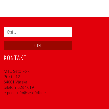
KONTAKT
MTÜ Seto Folk
Pikk tn 12
64001 Värska
telefon: 529 1619
e-post: info@setofolk.ee