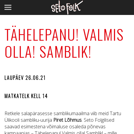
TÄHELEPANU! VALMIS
OLLA! SAMBLIK!
LAUPÄEV 26.06.21
MATKATELK KELL 14
Retkele salapärasesse samblikumaailma viib meid Tartu
Ülikooli sambliku-uurija
Piret Lõhmus
. Seto Folgilised
saavad esimestena võimaluse osaleda põnevas
kampaanias – Tähelepanu! Valmis olla! Samblik! – mille