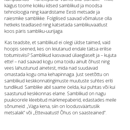
käigus toome kokku iidsed samblikud ja moodsa
tehnoloogia ning kaardistame Eesti metsade ja
raiesmike samblikke. Folgilised saavad võimaluse olla
hetkeks teadlased ning katsetada samblikuvaatlust
koos päris sambliku-uurijaga.
Kas teadsite, et samblikud ei olegi üldse taimed, vaid
hoopis seened, kes on leiutanud endale täitsa erilise
toitumisviisi? Samblikud kasvavad üliaeglaselt ja – kujuta
ette! – nad saavad kogu oma toidu ainult õhust ning
vees lahustunud ainetest, mida nad suudavad
omastada kogu oma kehapinnaga. Just seetõttu on
samblikud keskkonnatingimuste muutuste suhtes eriti
tundlikud. Samblike abil saame öelda, kui puhtas või kui
saastunud keskkonnas elame. Samblikud on nagu
puukoorele kleebitud märkmepaberid, edastades meile
sõnumeid: „Väga kena, siin on loodusväärtuslik
metsalaik“ või „Ettevaatust! Õhus on saasteained“.