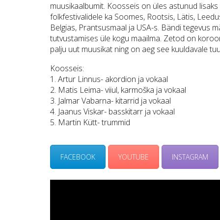
muusikaalbumit. Koosseis on üles astunud lisaks k
folkfestivalidele ka Soomes, Rootsis, Lätis, Leed
Belgias, Prantsusmaal ja USA-s. Bändi tegevus män
tutvustamises üle kogu maailma. Zetod on koroo
palju uut muusikat ning on aeg see kuuldavale tuu
Koosseis:
1. Artur Linnus- akordion ja vokaal
2. Matis Leima- viiul, karmoška ja vokaal
3. Jalmar Vabarna- kitarrid ja vokaal
4. Jaanus Viskar- basskitarr ja vokaal
5. Martin Kütt- trummid
FACEBOOK
YOUTUBE
INSTAGRAM