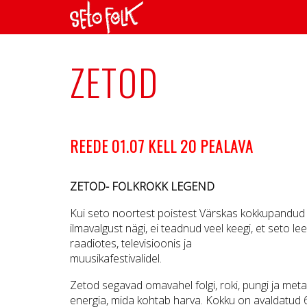
ZETOD
REEDE 01.07 KELL 20 PEALAVA
ZETOD- FOLKROKK LEGEND
Kui seto noortest poistest Värskas kokkupandud
ilmavalgust nägi, ei teadnud veel keegi, et seto l
raadiotes, televisioonis ja
muusikafestivalidel.
Zetod segavad omavahel folgi, roki, pungi ja meta
energia, mida kohtab harva. Kokku on avaldatud 6