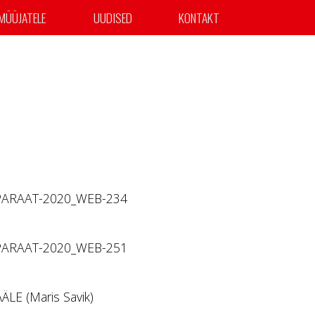
MÜÜJATELE
UUDISED
KONTAKT