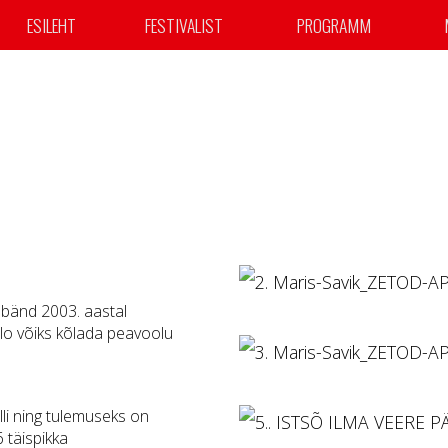
ESILEHT
FESTIVALIST
PROGRAMM
 bänd 2003. aastal
eelo võiks kõlada peavoolu
lli ning tulemuseks on
 täispikka