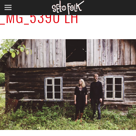
_MG_5390 LH