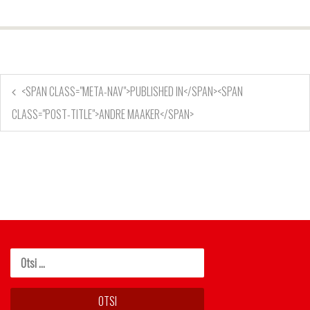
<SPAN CLASS="META-NAV">PUBLISHED IN</SPAN><SPAN
CLASS="POST-TITLE">ANDRE MAAKER</SPAN>