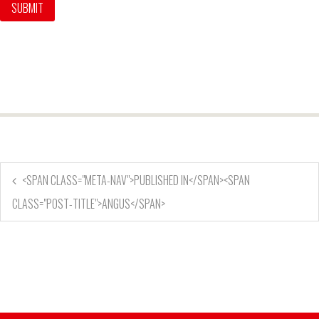
<SPAN CLASS="META-NAV">PUBLISHED IN</SPAN><SPAN
CLASS="POST-TITLE">ANGUS</SPAN>