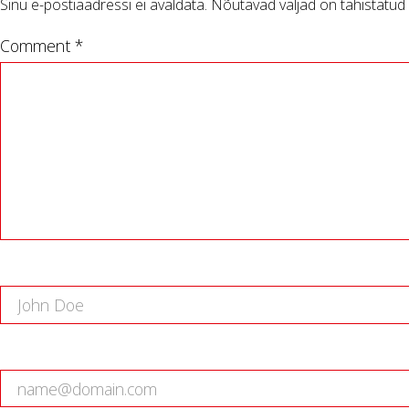
Sinu e-postiaadressi ei avaldata.
Nõutavad väljad on tähistatud
Comment *