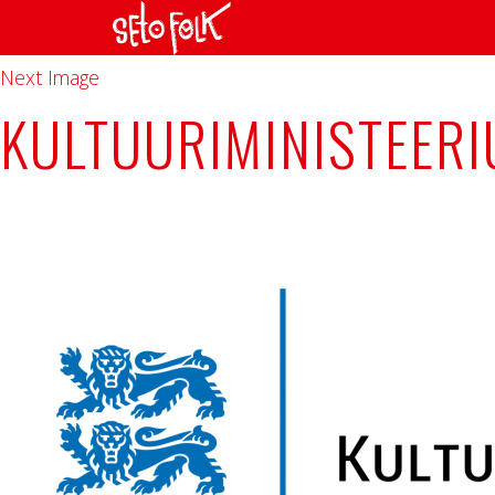
Previous Image
Next Image
KULTUURIMINISTEER