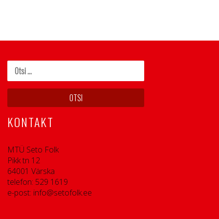
KONTAKT
MTÜ Seto Folk
Pikk tn 12
64001 Värska
telefon: 529 1619
e-post: info@setofolk.ee