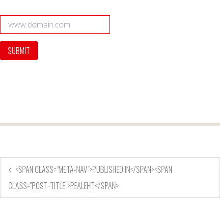
<SPAN CLASS="META-NAV">PUBLISHED IN</SPAN><SPAN
CLASS="POST-TITLE">PEALEHT</SPAN>