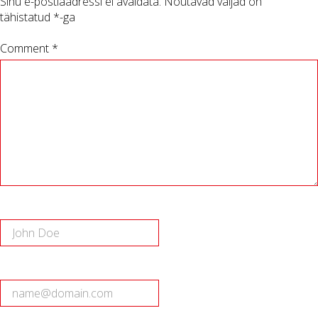
Sinu e-postiaadressi ei avaldata.
Nõutavad väljad on
tähistatud
*
-ga
Comment *