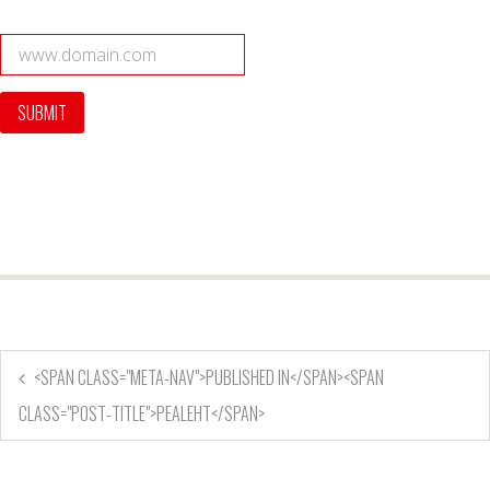
<SPAN CLASS="META-NAV">PUBLISHED IN</SPAN><SPAN
CLASS="POST-TITLE">PEALEHT</SPAN>