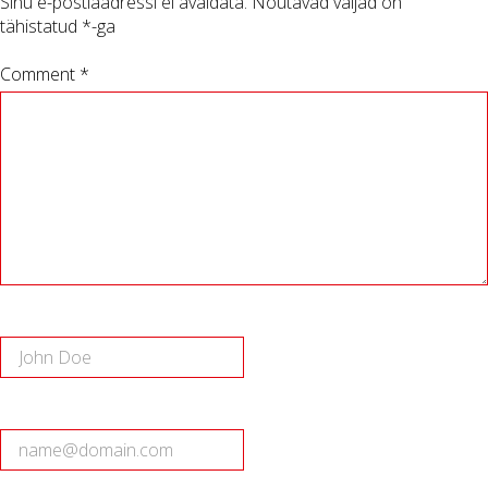
Sinu e-postiaadressi ei avaldata.
Nõutavad väljad on
tähistatud
*
-ga
Comment *