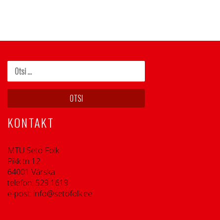
KONTAKT
MTÜ Seto Folk
Pikk tn 12
64001 Värska
telefon: 529 1619
e-post: info@setofolk.ee