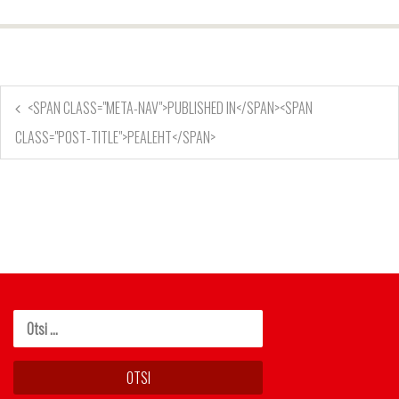
<SPAN CLASS="META-NAV">PUBLISHED IN</SPAN><SPAN
CLASS="POST-TITLE">PEALEHT</SPAN>