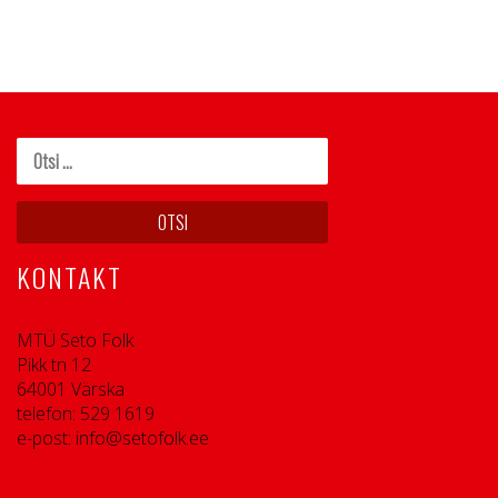
KONTAKT
MTÜ Seto Folk
Pikk tn 12
64001 Värska
telefon: 529 1619
e-post: info@setofolk.ee