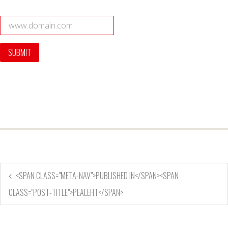
<SPAN CLASS="META-NAV">PUBLISHED IN</SPAN><SPAN
CLASS="POST-TITLE">PEALEHT</SPAN>