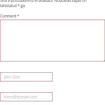
Sinu e-postiaadressi ei avaldata.
Nõutavad väljad on
tähistatud
*
-ga
Comment *