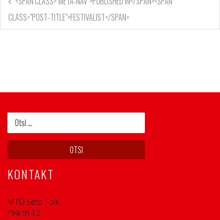
<SPAN CLASS="META-NAV">PUBLISHED IN</SPAN><SPAN
CLASS="POST-TITLE">FESTIVALIST</SPAN>
KONTAKT
MTÜ Seto Folk
Pikk tn 12