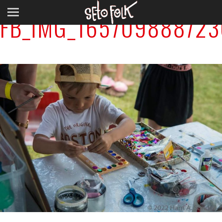
FB_IMG_165709888723