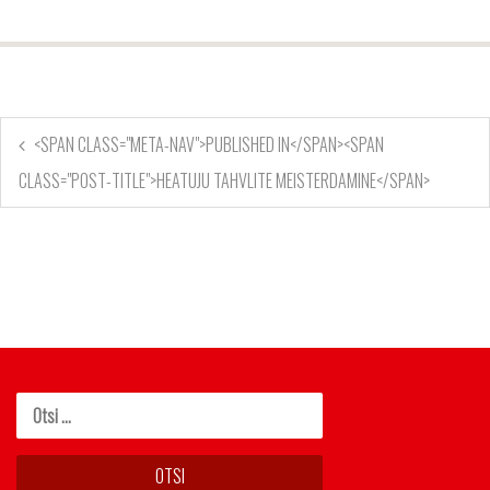
<SPAN CLASS="META-NAV">PUBLISHED IN</SPAN><SPAN
CLASS="POST-TITLE">HEATUJU TAHVLITE MEISTERDAMINE</SPAN>