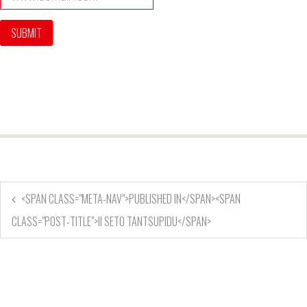
<SPAN CLASS="META-NAV">PUBLISHED IN</SPAN><SPAN
CLASS="POST-TITLE">II SETO TANTSUPIDU</SPAN>