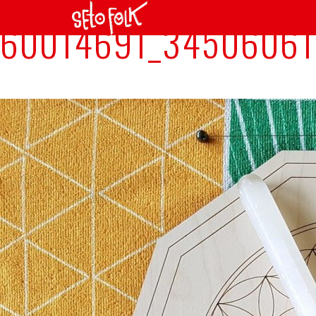
60014691_34506061