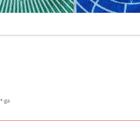
*
-ga