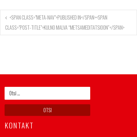
<SPAN CLASS="META-NAV">PUBLISHED IN</SPAN><SPAN
CLASS="POST-TITLE">KULNO MALVA “METSAMEDITATSIOON”</SPAN>
KONTAKT