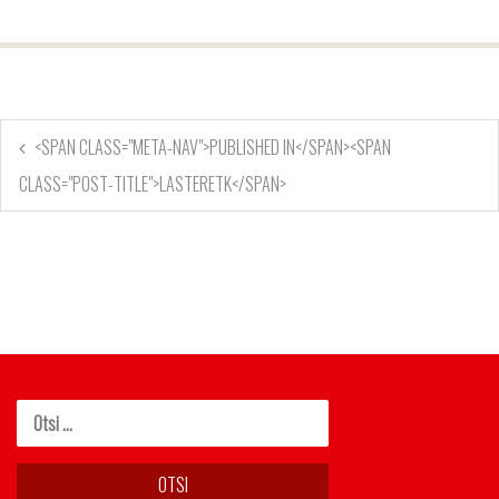
<SPAN CLASS="META-NAV">PUBLISHED IN</SPAN><SPAN
CLASS="POST-TITLE">LASTERETK</SPAN>