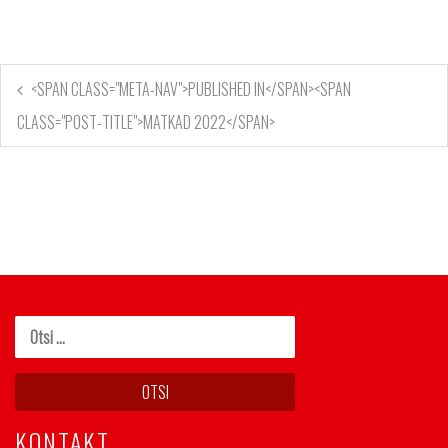
<SPAN CLASS="META-NAV">PUBLISHED IN</SPAN><SPAN
CLASS="POST-TITLE">MATKAD 2022</SPAN>
KONTAKT