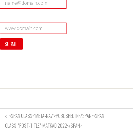
<SPAN CLASS="META-NAV">PUBLISHED IN</SPAN><SPAN
CLASS="POST-TITLE">MATKAD 2022</SPAN>