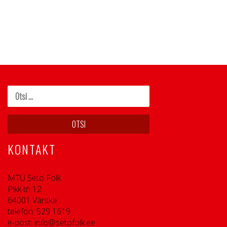
KONTAKT
MTÜ Seto Folk
Pikk tn 12
64001 Värska
telefon: 529 1619
e-post: info@setofolk.ee