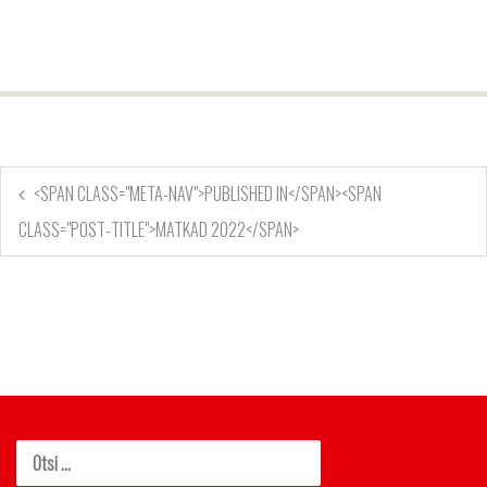
<SPAN CLASS="META-NAV">PUBLISHED IN</SPAN><SPAN
CLASS="POST-TITLE">MATKAD 2022</SPAN>