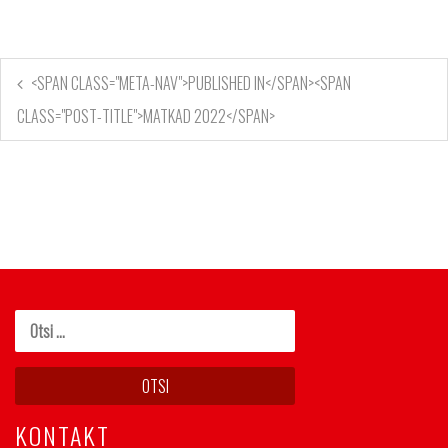
<SPAN CLASS="META-NAV">PUBLISHED IN</SPAN><SPAN
CLASS="POST-TITLE">MATKAD 2022</SPAN>
KONTAKT