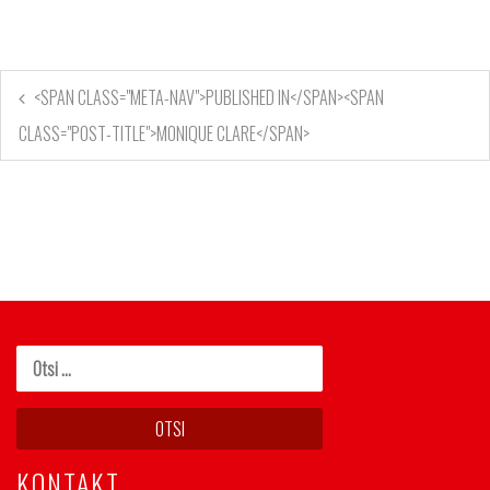
<SPAN CLASS="META-NAV">PUBLISHED IN</SPAN><SPAN
CLASS="POST-TITLE">MONIQUE CLARE</SPAN>
KONTAKT