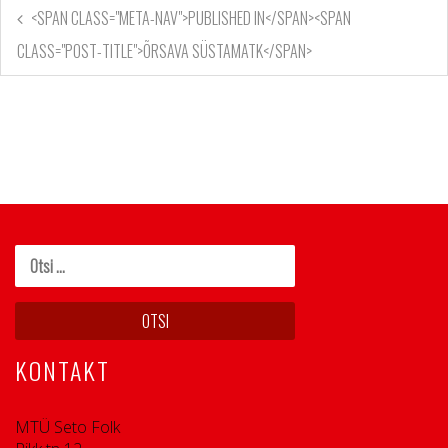
<SPAN CLASS="META-NAV">PUBLISHED IN</SPAN><SPAN
CLASS="POST-TITLE">ÕRSAVA SÜSTAMATK</SPAN>
KONTAKT
MTÜ Seto Folk