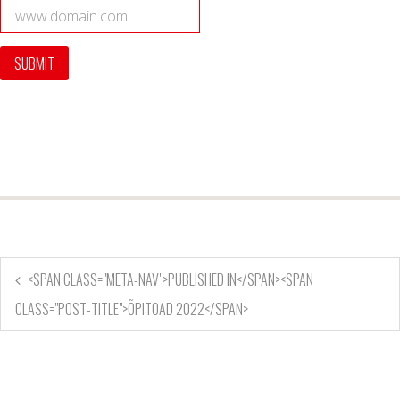
<SPAN CLASS="META-NAV">PUBLISHED IN</SPAN><SPAN
CLASS="POST-TITLE">ÕPITOAD 2022</SPAN>