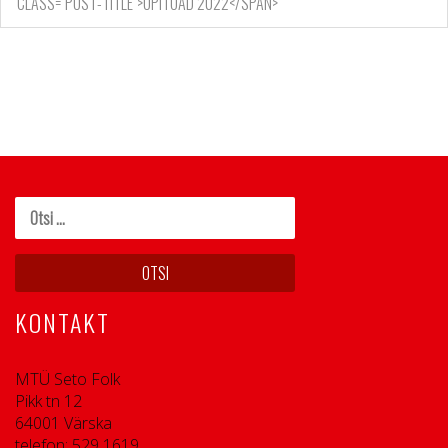
CLASS="POST-TITLE">ÕPITOAD 2022</SPAN>
KONTAKT
MTÜ Seto Folk
Pikk tn 12
64001 Värska
telefon: 529 1619