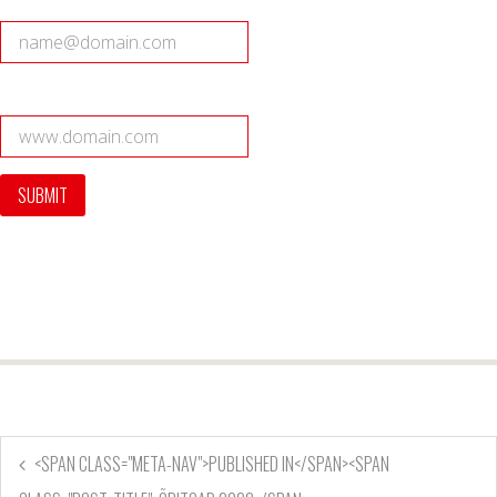
<SPAN CLASS="META-NAV">PUBLISHED IN</SPAN><SPAN